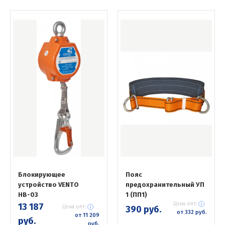
Блокирующее
Пояс
устройство VENTO
предохранительный УП
НВ-03
1 (ПП1)
Цена опт:
13 187
Цена опт:
390 руб.
от 332 руб.
от 11 209
руб.
руб.