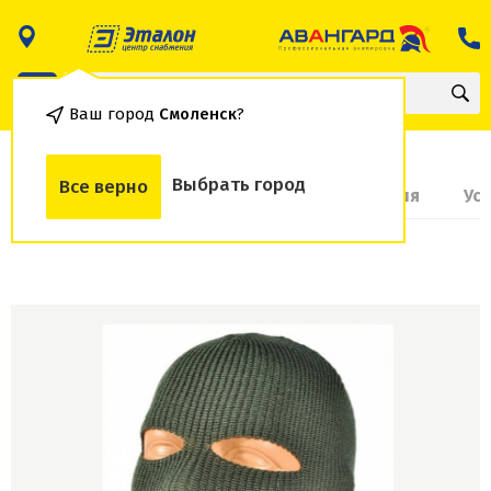
Ваш город
Смоленск
?
Выбрать город
Все верно
О товаре
Доставка и оплата
Гарантия
Ус