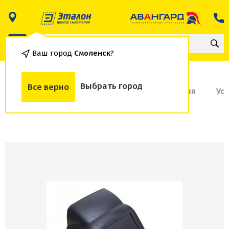
Ваш город
Смоленск
?
Выбрать город
Все верно
О товаре
Доставка и оплата
Гарантия
Ус