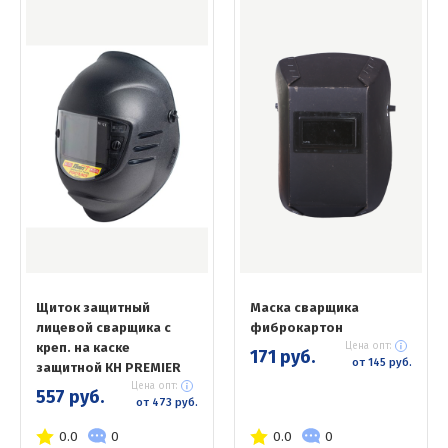
Щиток защитный
Маска сварщика
лицевой сварщика с
фиброкартон
креп. на каске
Цена опт:
171 руб.
от 145 руб.
защитной КН PREMIER
Цена опт:
557 руб.
от 473 руб.
0.0
0
0.0
0