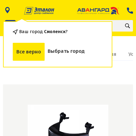
Ваш город
Смоленск
?
Выбрать город
Все верно
О товаре
Доставка и оплата
Гарантия
Ус