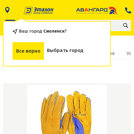
Ваш город
Смоленск
?
Выбрать город
Все верно
О товаре
Доставка и оплата
Гарантия
Ус