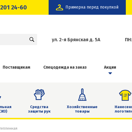
 201 24-60
Примерка перед покупкой
ул. 2-я Брянская д. 5А
ПН
Поставщикам
Спецодежда на заказ
Акции
льная
Средства
Хозяйственные
Нанесен
СИЗ)
защиты рук
товары
логотип
тепленная