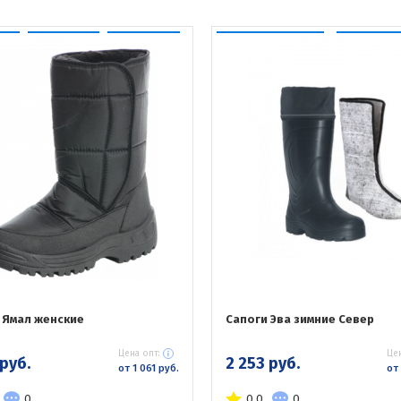
 Ямал женские
Сапоги Эва зимние Север
Цена опт:
Цен
 руб.
2 253 руб.
от 1 061 руб.
от 
0
0.0
0