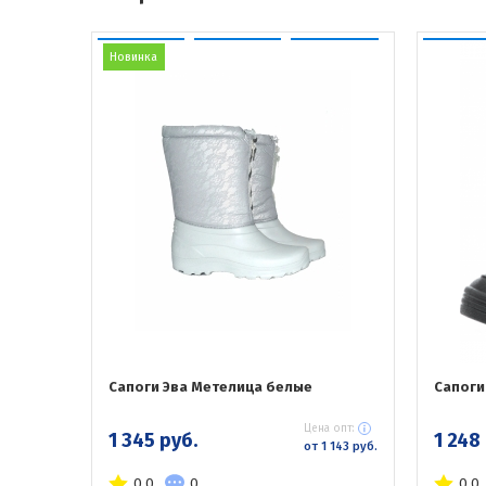
Новинка
Сапоги Эва Метелица белые
Сапоги
Цена опт:
1 345 руб.
1 248
от 1 143 руб.
0.0
0
0.0