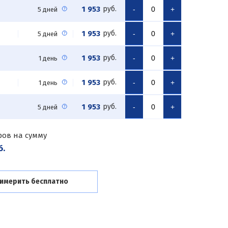
1 953
руб.
-
+
5 дней
1 953
руб.
-
+
5 дней
1 953
руб.
-
+
1 день
1 953
руб.
-
+
1 день
1 953
руб.
-
+
5 дней
ров на сумму
б.
имерить бесплатно