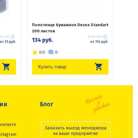
Полотенце бумажное Desna Standart
200 листов
на опт:
Цена опт:
134 руб.
от 31 руб.
от 114 руб.
0.0
0
Купить товар
сии
Блог
онтакте
Заказать выезд менеджера
на ваше предприятие
nstagram