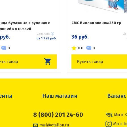
нца бумажные в рулонах с
СМС Биолан эконом 350 гр
льной вытяжкой
Цена опт:
Це
 руб.
36 руб.
от 1 748 руб.
0
0.0
0
ить товар
Купить товар
енты
Наш магазин
Вакан
8 (800) 201 24-60
Мы в К
Мы в I
mail@etallon.ru