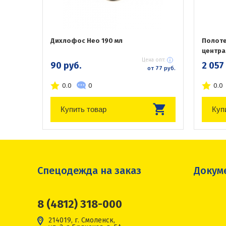
Дихлофос Нео 190 мл
Полоте
центра
Цена опт:
90 руб.
2 057
от 77 руб.
0.0
0
0.0
Купить товар
Куп
Спецодежда на заказ
Докум
8 (4812) 318-000
214019, г. Смоленск,