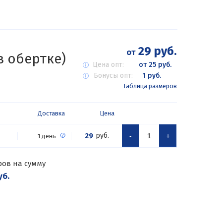
29 руб.
от
в обертке)
Цена опт:
от 25 руб.
Бонусы опт:
1 руб.
Таблица размеров
Доставка
Цена
29
руб.
-
+
1 день
ров на сумму
уб.