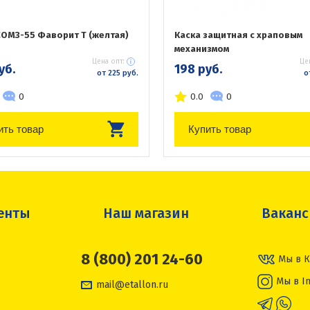
СОМЗ-55 Фаворит Т (желтая)
Каска защитная с храповым
механизмом
Цена опт:
Це
уб.
198 руб.
от 225 руб.
о
0
0.0
0
ить товар
Купить товар
енты
Наш магазин
Вакан
8 (800) 201 24-60
Мы в К
Мы в I
mail@etallon.ru