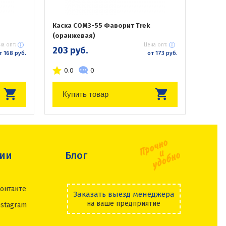
Каска СОМЗ-55 Фаворит Trek
(оранжевая)
на опт:
Цена опт:
203 руб.
т 168 руб.
от 173 руб.
0.0
0
Купить товар
сии
Блог
онтакте
Заказать выезд менеджера
на ваше предприятие
nstagram