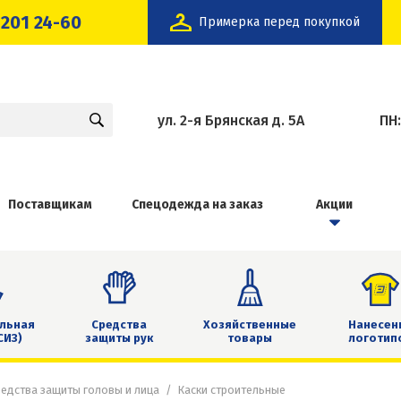
 201 24-60
Примерка перед покупкой
ул. 2-я Брянская д. 5А
ПН
Поставщикам
Спецодежда на заказ
Акции
льная
Средства
Хозяйственные
Нанесен
СИЗ)
защиты рук
товары
логотип
едства защиты головы и лица
Каски строительные