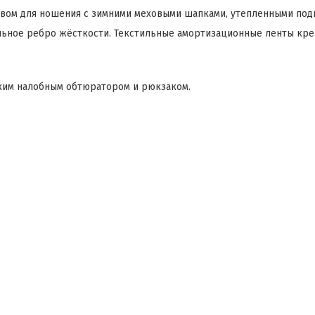
вом для ношения с зимними меховыми шапками, утепленными подш
льное ребро жёсткости. Текстильные амортизационные ленты креп
гким налобным обтюратором и рюкзаком.