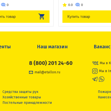
0
0.0
0
ить товар
Купить товар
енты
Наш магазин
Вакан
8 (800) 201 24-60
Мы в К
Мы в I
mail@etallon.ru
Средства защиты рук
Пожарн
Хозяйственные товары
Нанесен
Постельные принадлежности