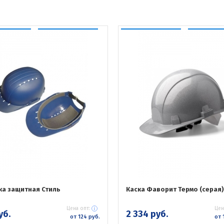
ка защитная Стиль
Каска Фаворит Термо (серая)
Цена опт:
Цен
уб.
2 334 руб.
от 124 руб.
от 