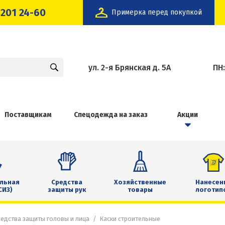
 201 24-60
Примерка перед покупкой
ул. 2-я Брянская д. 5А
ПН
Поставщикам
Спецодежда на заказ
Акции
льная
Средства
Хозяйственные
Нанесен
СИЗ)
защиты рук
товары
логотип
едства защиты головы и лица
Каски строительные