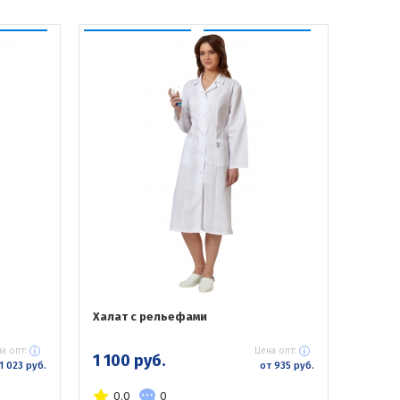
Халат с рельефами
а опт:
Цена опт:
1 100 руб.
1 023 руб.
от 935 руб.
0.0
0