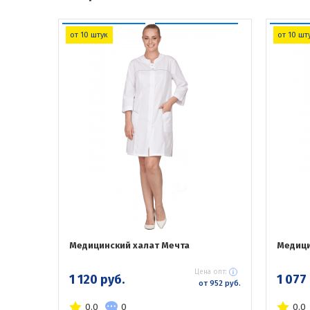
от 10 штук
от 10 шт
Медицинский халат Мечта
Медици
Цена опт:
1 120 руб.
1 077
от 952 руб.
0.0
0
0.0