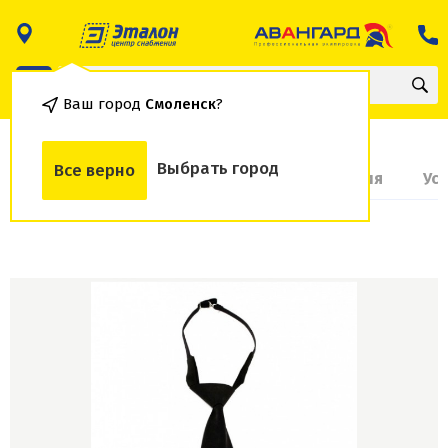
Ваш город
Смоленск
?
Выбрать город
Все верно
О товаре
Доставка и оплата
Гарантия
Ус