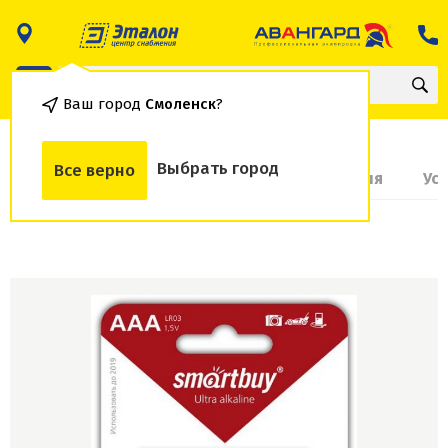
Ваш город
Смоленск
?
Выбрать город
Все верно
О товаре
Доставка и оплата
Гарантия
Ус