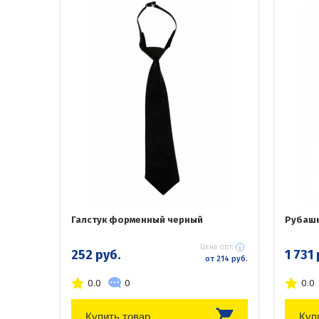
Галстук форменный черный
Рубашк
Цена опт:
252 руб.
1 731 
от 214 руб.
0.0
0
0.0
Купить товар
Куп