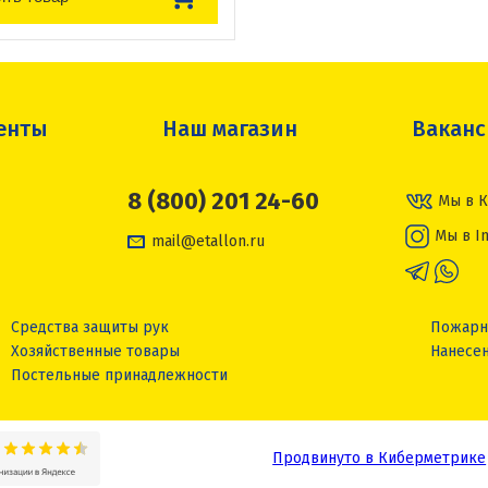
енты
Наш магазин
Вакан
8 (800) 201 24-60
Мы в К
Мы в I
mail@etallon.ru
Средства защиты рук
Пожарн
Хозяйственные товары
Нанесен
Постельные принадлежности
Продвинуто в Киберметрике