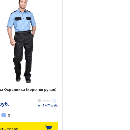
а Охранника (коротки рукав)
Цена опт:
руб.
от 1 471 руб.
0
ить товар