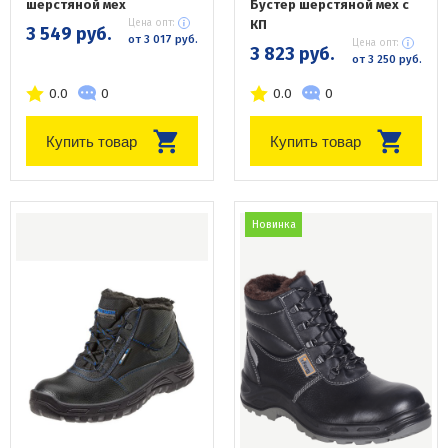
шерстяной мех
Бустер шерстяной мех с
Цена опт:
КП
3 549 руб.
от 3 017 руб.
Цена опт:
3 823 руб.
от 3 250 руб.
0.0
0
0.0
0
Купить товар
Купить товар
Новинка