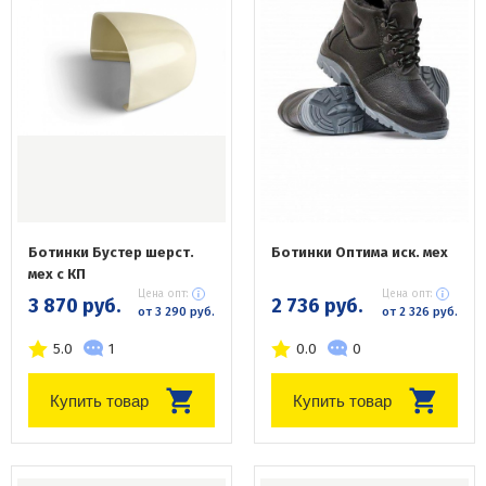
Ботинки Бустер шерст.
Ботинки Оптима иск. мех
мех с КП
Цена опт:
Цена опт:
3 870 руб.
2 736 руб.
от 3 290 руб.
от 2 326 руб.
5.0
1
0.0
0
Купить товар
Купить товар