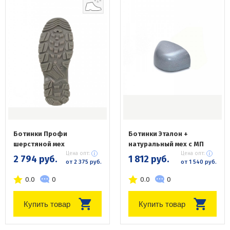
Ботинки Профи
Ботинки Эталон +
шерстяной мех
натуральный мех с МП
Цена опт:
Цена опт:
2 794 руб.
1 812 руб.
от 2 375 руб.
от 1 540 руб.
0.0
0
0.0
0
Купить товар
Купить товар