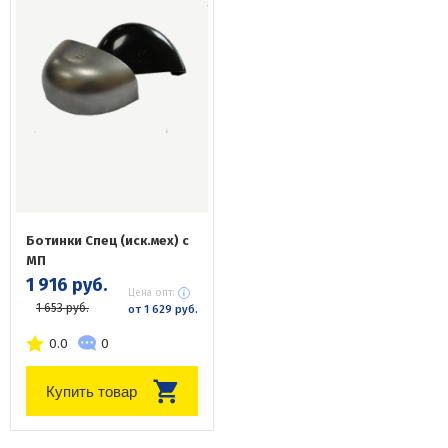
Ботинки Спец (иск.мех) с
МП
1 916 руб.
Цена опт:
1 653 руб.
от 1 629 руб.
0.0
0
Купить товар