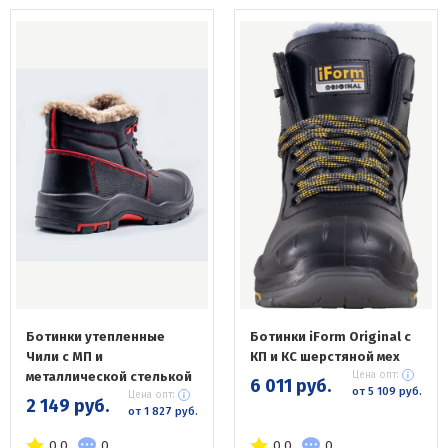
Ботинки утепленные
Ботинки iForm Original с
Чили с МП и
КП и КС шерстяной мех
металлической стелькой
Цена опт:
6 011 руб.
от 5 109 руб.
Цена опт:
2 149 руб.
от 1 827 руб.
0.0
0
0.0
0