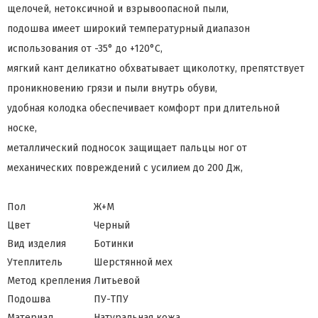
щелочей, нетоксичной и взрывоопасной пыли,
подошва имеет широкий температурный диапазон
использования от -35° до +120°С,
мягкий кант деликатно обхватывает щиколотку, препятствует
проникновению грязи и пыли внутрь обуви,
удобная колодка обеспечивает комфорт при длительной
носке,
металлический подносок защищает пальцы ног от
механических повреждений с усилием до 200 Дж,
Пол
Ж+М
Цвет
Черный
Вид изделия
Ботинки
Утеплитель
Шерстянной мех
Метод крепления
Литьевой
Подошва
ПУ-ТПУ
Материал
Натуральная кожа