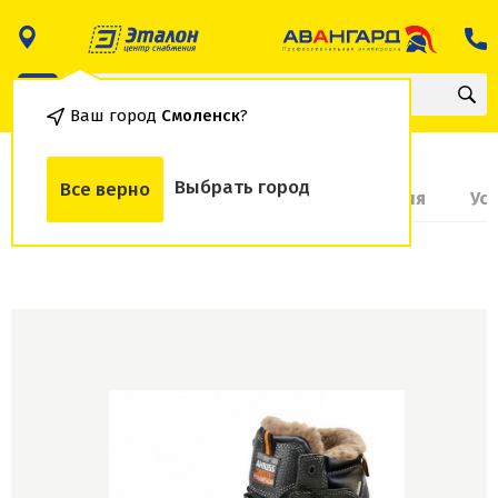
Ваш город
Смоленск
?
Выбрать город
Все верно
О товаре
Доставка и оплата
Гарантия
Ус