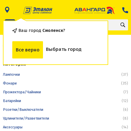
Ваш город
Смоленск
?
Удлинители/Разветвители
Выбрать город
Все верно
Категории
Лампочки
(37)
Фонари
(35)
Прожектора/Чайники
(7)
Батарейки
(12)
Розетки/Выключатели
(6)
Удлинители/Разветвители
(8)
Аксессуары
(14)