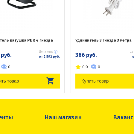
тель катушка РБК 4 гнезда
Удлинитель 3 гнезда 3 метра
Цена опт:
Це
 руб.
366 руб.
от 2 592 руб.
о
0
0.0
0
ить товар
Купить товар
енты
Наш магазин
Вакан