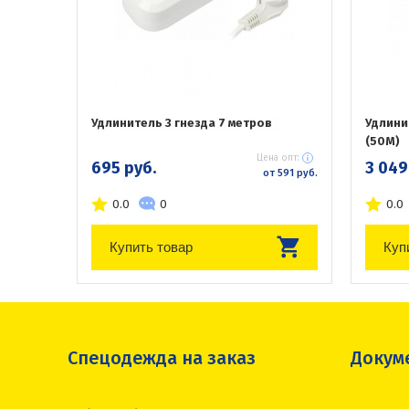
Удлинитель 3 гнезда 7 метров
Удлини
(50М)
Цена опт:
695 руб.
3 049
от 591 руб.
0.0
0
0.0
Купить товар
Куп
Спецодежда на заказ
Докум