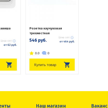
лавиша
Розетка каучуковая
трехместная
Цена опт:
546 руб.
Цена опт:
от 464 руб.
от 62 руб.
0.0
0
Купить товар
енты
Наш магазин
Вакан