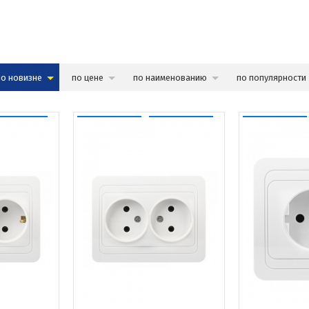
по новизне
по цене
по наименованию
по популярности