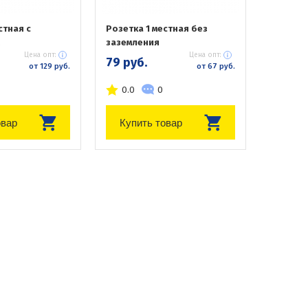
стная с
Розетка 1 местная без
заземления
Цена опт:
Цена опт:
79 руб.
от 129 руб.
от 67 руб.
0.0
0
овар
Купить товар