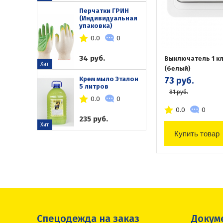
Перчатки ГРИН
(Индивидуальная
упаковка)
0.0
0
34 руб.
Выключатель 1 к
Хит
(белый)
Крем мыло Эталон
73 руб.
5 литров
81 руб.
0.0
0
0.0
0
235 руб.
Хит
Купить товар
Спецодежда на заказ
Докум