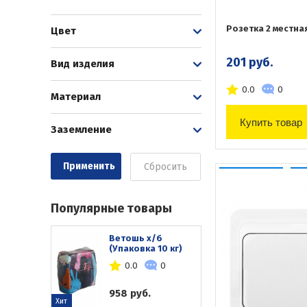
Розетка 2 местна
Цвет
201 руб.
Вид изделия
0.0
0
Материал
Купить товар
Заземление
Сбросить
Популярные товары
Ветошь х/б
(Упаковка 10 кг)
0.0
0
958 руб.
Хит