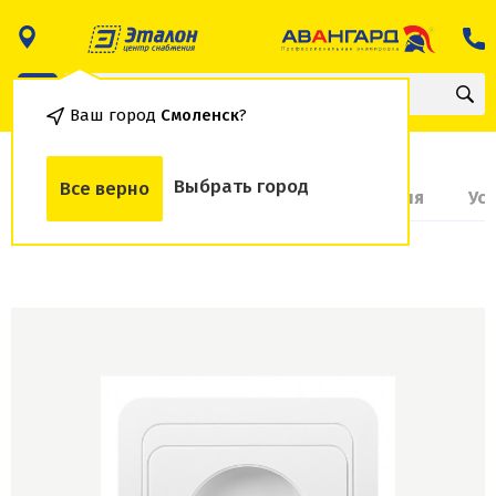
Ваш город
Смоленск
?
Выбрать город
Все верно
О товаре
Доставка и оплата
Гарантия
Ус