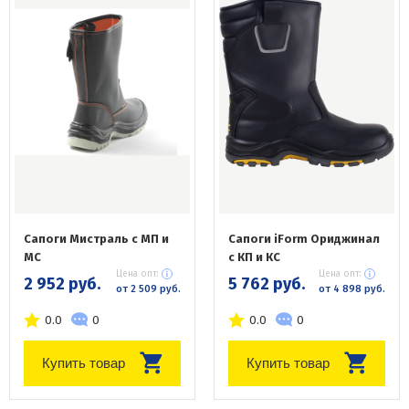
Сапоги Мистраль с МП и
Сапоги iForm Ориджинал
МС
с КП и КС
Цена опт:
Цена опт:
2 952 руб.
5 762 руб.
от 2 509 руб.
от 4 898 руб.
0.0
0
0.0
0
Купить товар
Купить товар