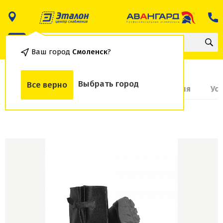
Ваш город
Смоленск
?
Выбрать город
Все верно
О товаре
Доставка и оплата
Гарантия
Ус