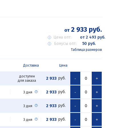
2 933 руб.
от
Цена опт:
от 2 493 руб.
Бонусы опт:
50 руб.
Таблица размеров
Доставка
Цена
доступен
2 933
руб.
-
+
для заказа
2 933
руб.
-
+
3 дня
2 933
руб.
-
+
3 дня
2 933
руб.
-
+
3 дня