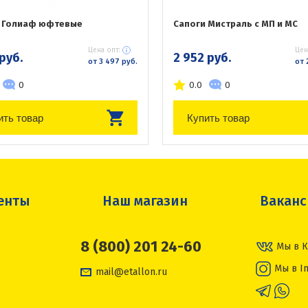
 Голиаф юфтевые
Сапоги Мистраль с МП и МС
Цена опт:
Цен
 руб.
2 952 руб.
от 3 497 руб.
от 
0
0.0
0
ить товар
Купить товар
енты
Наш магазин
Вакан
8 (800) 201 24-60
Мы в К
Мы в I
mail@etallon.ru