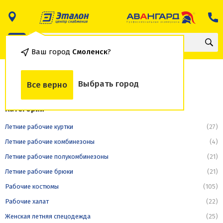
Ваш город
Смоленск
?
Рабочие халаты
Выбрать город
Все верно
Категории
Летние рабочие куртки
(27)
Летние рабочие комбинезоны
(4)
Летние рабочие полукомбинезоны
(21)
Летние рабочие брюки
(21)
Рабочие костюмы
(105)
Рабочие халат
(22)
Женская летняя спецодежда
(25)