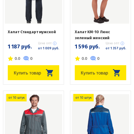
Халат Стандарт мужской
Халат КМ-10 Люкс
зеленый женский
Цена опт:
Цена опт:
1 187 руб.
1 596 руб.
от 1 009 руб.
от 1 357 руб.
0.0
0
0.0
0
Купить товар
Купить товар
от 10 штук
от 10 штук