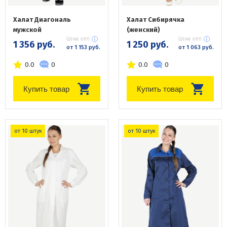
Халат Диагональ
Халат Сибирячка
мужской
(женский)
Цена опт:
Цена опт:
1 356 руб.
1 250 руб.
от 1 153 руб.
от 1 063 руб.
0.0
0
0.0
0
Купить товар
Купить товар
от 10 штук
от 10 штук