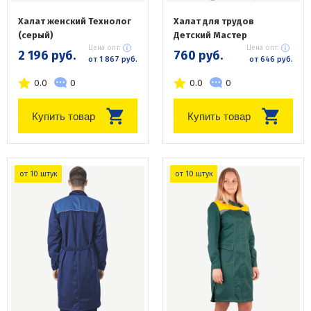
Халат женский Технолог
Халат для трудов
(серый)
Детский Мастер
Цена опт:
Цена опт:
2 196 руб.
760 руб.
от 1 867 руб.
от 646 руб.
0.0
0
0.0
0
Купить товар
Купить товар
от 10 штук
от 10 штук