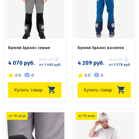
Брюки Эдванс серые
Брюки Эдванс василек
Цена опт:
Цена опт:
4 070 руб.
4 209 руб.
от 3 460 руб.
от 3 578 руб.
0.0
0
0.0
0
Купить товар
Купить товар
от 10 штук
от 10 штук