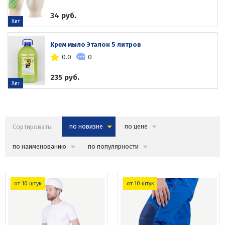
34 руб.
Хит
Крем мыло Эталон 5 литров
0.0
0
235 руб.
Хит
Сортировать:
по новизне
по цене
по наименованию
по популярности
от 10 штук
от 10 штук