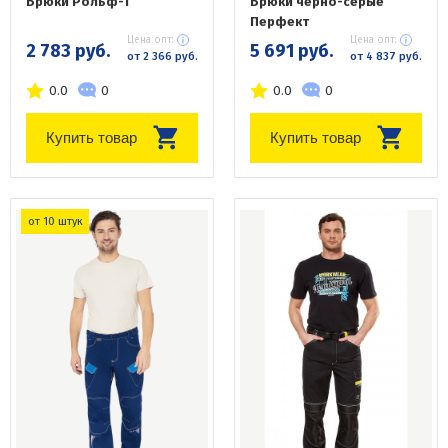
Брюки Рольф-1
Брюки черно-серые
Перфект
Цена опт:
Цена опт:
2 783 руб.
5 691 руб.
от 2 366 руб.
от 4 837 руб.
0.0
0
0.0
0
Купить товар
Купить товар
от 10 штук