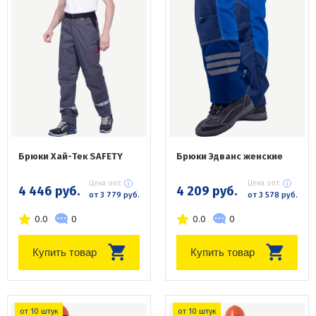
Брюки Хай-Тек SAFETY
Брюки Эдванс женские
Цена опт:
Цена опт:
4 446 руб.
4 209 руб.
от 3 779 руб.
от 3 578 руб.
0.0
0
0.0
0
Купить товар
Купить товар
от 10 штук
от 10 штук