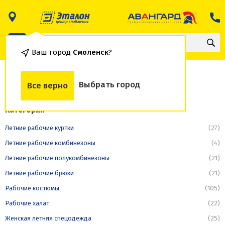
Ваш город
Смоленск
?
Летние рабочие брюки
Выбрать город
Все верно
Категории
Летние рабочие куртки
(27)
Летние рабочие комбинезоны
(4)
Летние рабочие полукомбинезоны
(21)
Летние рабочие брюки
(21)
Рабочие костюмы
(105)
Рабочие халат
(22)
Женская летняя спецодежда
(25)