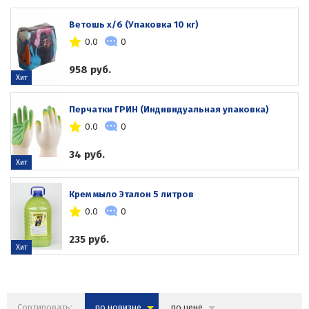
Ветошь х/б (Упаковка 10 кг)
0.0
0
958 руб.
Хит
Перчатки ГРИН (Индивидуальная упаковка)
0.0
0
34 руб.
Хит
Крем мыло Эталон 5 литров
0.0
0
235 руб.
Хит
Сортировать:
по новизне
по цене