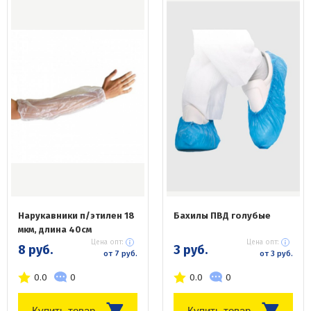
Нарукавники п/этилен 18
Бахилы ПВД голубые
мкм, длина 40см
Цена опт:
Цена опт:
8 руб.
3 руб.
от 7 руб.
от 3 руб.
0.0
0
0.0
0
Купить товар
Купить товар