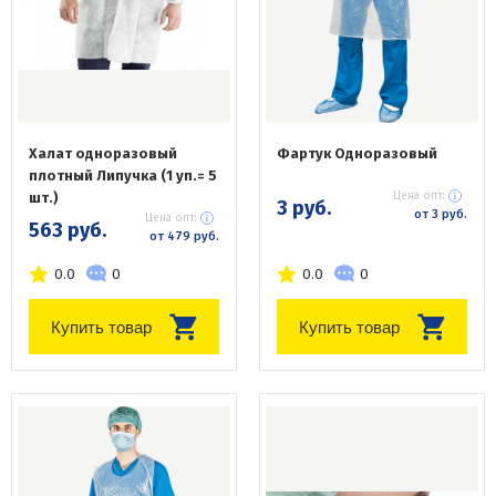
Халат одноразовый
Фартук Одноразовый
плотный Липучка (1 уп.= 5
шт.)
Цена опт:
3 руб.
от 3 руб.
Цена опт:
563 руб.
от 479 руб.
0.0
0
0.0
0
Купить товар
Купить товар