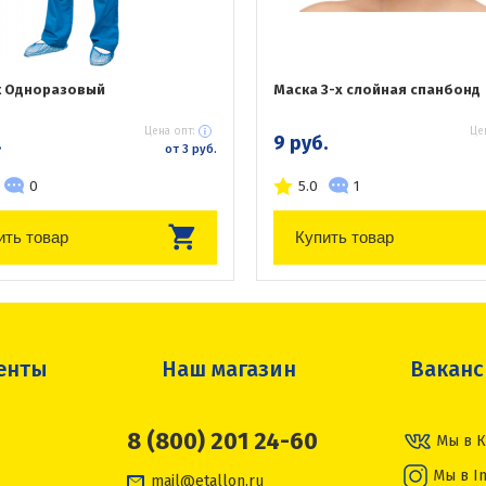
 Одноразовый
Маска 3-х слойная спанбонд
Цена опт:
Це
.
9 руб.
от 3 руб.
0
5.0
1
ить товар
Купить товар
енты
Наш магазин
Вакан
8 (800) 201 24-60
Мы в К
Мы в I
mail@etallon.ru