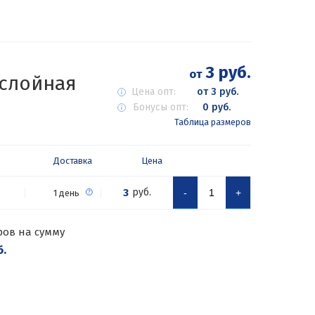
3 руб.
от
 слойная
Цена опт:
от 3 руб.
Бонусы опт:
0 руб.
Таблица размеров
Доставка
Цена
3
руб.
-
+
1 день
ров на сумму
б.