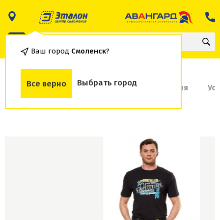
Ваш город
Смоленск
?
Выбрать город
Все верно
О товаре
Доставка и оплата
Гарантия
Ус