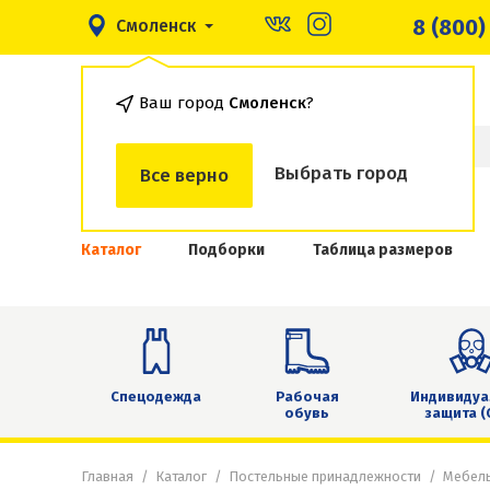
8 (800)
Смоленск
Ваш город
Смоленск
?
Выбрать город
Все верно
Каталог
Подборки
Таблица размеров
Спецодежда
Рабочая
Индивидуа
обувь
защита (
Главная
Каталог
Постельные принадлежности
Мебел