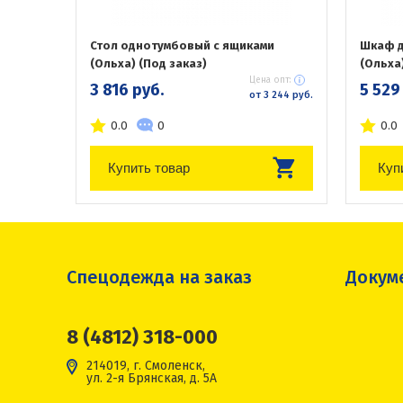
Стол однотумбовый с ящиками
Шкаф д
(Ольха) (Под заказ)
(Ольха)
Цена опт:
3 816 руб.
5 529
от 3 244 руб.
0.0
0
0.0
Купить товар
Куп
Спецодежда на заказ
Докум
8 (4812) 318-000
214019, г. Смоленск,
ул. 2-я Брянская, д. 5А