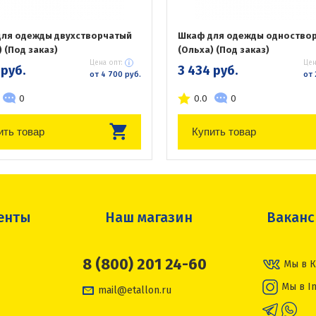
ля одежды двухстворчатый
Шкаф для одежды одноство
 (Под заказ)
(Ольха) (Под заказ)
Цена опт:
Цен
 руб.
3 434 руб.
от 4 700 руб.
от 
0
0.0
0
ить товар
Купить товар
енты
Наш магазин
Вакан
8 (800) 201 24-60
Мы в К
Мы в I
mail@etallon.ru