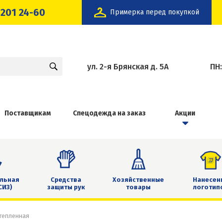
 201 24-60
Примерка перед покупкой
ул. 2-я Брянская д. 5А
ПН
Поставщикам
Спецодежда на заказ
Акции
льная
Средства
Хозяйственные
Нанесен
СИЗ)
защиты рук
товары
логотип
тепленная