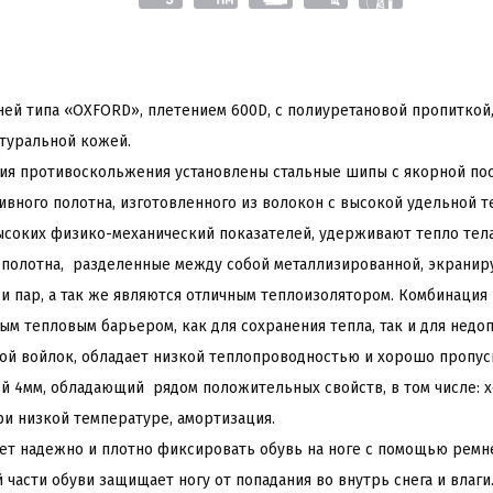
ней типа «OXFORD», плетением 600D, с полиуретановой пропиткой
туральной кожей.
ия противоскольжения установлены стальные шипы с якорной пос
ивного полотна, изготовленного из волокон с высокой удельной 
соких физико-механический показателей, удерживают тепло тела
го полотна, разделенные между собой металлизированной, экрани
и пар, а так же являются отличным теплоизолятором. Комбинация 
м тепловым барьером, как для сохранения тепла, так и для недо
ой войлок, обладает низкой теплопроводностью и хорошо пропуск
й 4мм, обладающий рядом положительных свойств, в том числе: х
ри низкой температуре, амортизация.
ет надежно и плотно фиксировать обувь на ноге с помощью ремне
части обуви защищает ногу от попадания во внутрь снега и влаги