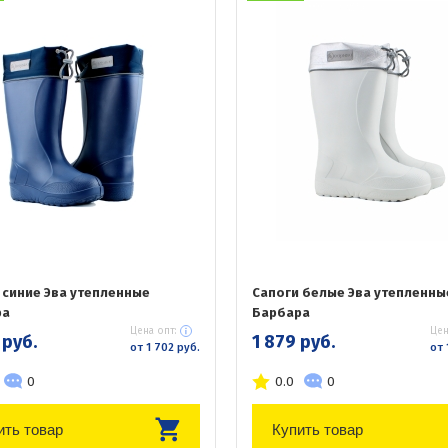
 синие Эва утепленные
Сапоги белые Эва утепленны
ра
Барбара
Цена опт:
Цен
 руб.
1 879 руб.
от 1 702 руб.
от 
0
0.0
0
ить товар
Купить товар