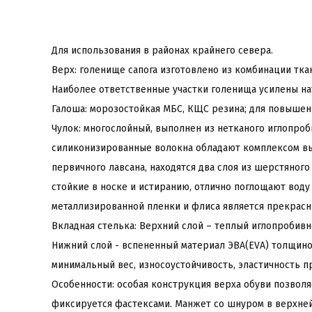
Для использования в районах крайнего севера.
Верх: голенище сапога изготовлено из комбинации тка
Наиболее ответственные участки голенища усилены на
Галоша: морозостойкая МБС, КЩС резина; для повышен
Чулок: многослойный, выполнен из нетканого иглопроб
силиконизированные волокна обладают комплексом вы
первичного лавсана, находятся два слоя из шерстяно
стойкие в носке и истиранию, отлично поглощают воду 
металлизированной пленки и флиса является прекрасны
Вкладная стелька: Верхний слой – теплый иглопробивн
Нижний слой - вспененный материал ЭВА(EVA) толщино
минимальный вес, износоустойчивость, эластичность п
Особенности: особая конструкция верха обуви позволя
фиксируется фастексами. Манжет со шнуром в верхней 