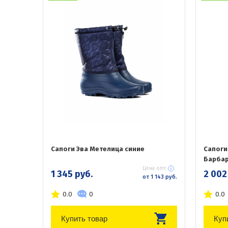
Сапоги Эва Метелица синие
Сапоги
Барба
Цена опт:
1 345 руб.
2 002
от 1 143 руб.
0.0
0
0.0
Купить товар
Куп