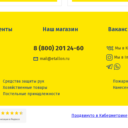
енты
Наш магазин
Вакан
8 (800) 201 24-60
Мы в К
Мы в I
mail@etallon.ru
Средства защиты рук
Пожарн
Хозяйственные товары
Нанесен
Постельные принадлежности
Продвинуто в Киберметрике