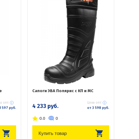
е
Сапоги ЭВА Полярис с КП и МС
а опт:
Цена опт:
4 233 руб.
1 597 руб.
от 3 598 руб.
0.0
0
Купить товар