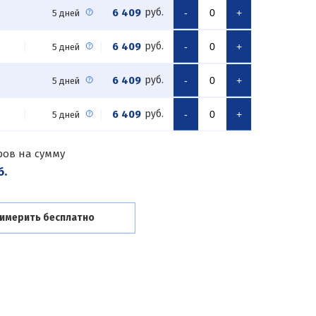
6 409
руб.
-
+
5 дней
6 409
руб.
-
+
5 дней
6 409
руб.
-
+
5 дней
6 409
руб.
-
+
5 дней
ров на сумму
б.
имерить бесплатно