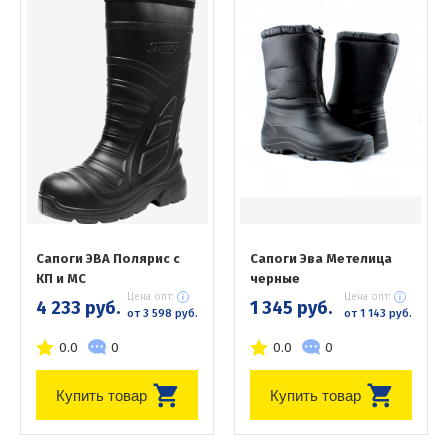
Сапоги ЭВА Полярис с
Сапоги Эва Метелица
КП и МС
черные
Цена опт:
Цена опт:
4 233 руб.
1 345 руб.
от 3 598 руб.
от 1 143 руб.
0.0
0
0.0
0
Купить товар
Купить товар