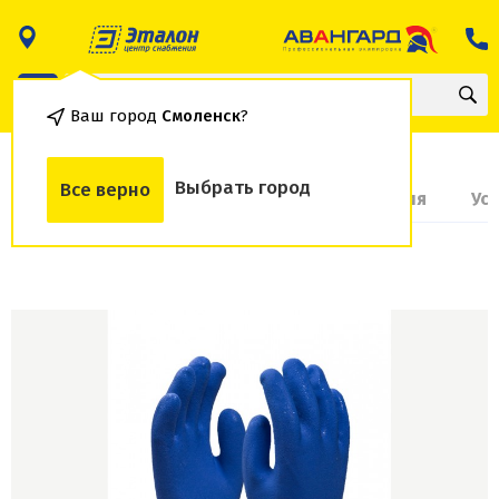
Ваш город
Смоленск
?
Выбрать город
Все верно
О товаре
Доставка и оплата
Гарантия
Ус