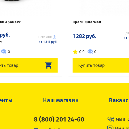
ки Арамакс
Краги Флагман
Цен
 руб.
1 282 руб.
Цена опт:
от 
.
от 1 311 руб.
0
0.0
0
ить товар
Купить товар
енты
Наш магазин
Вакан
8 (800) 201 24-60
Мы в К
Мы в I