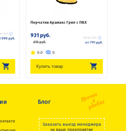
Перчатки Арамакс Грип с ПВХ
а опт:
931 руб.
Цена опт:
1 090 руб.
610 руб.
от 791 руб.
0.0
0
Купить товар
сии
Блог
онтакте
Заказать выезд менеджера
на ваше предприятие
nstagram