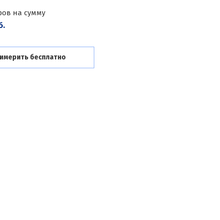
ров на сумму
б.
имерить бесплатно