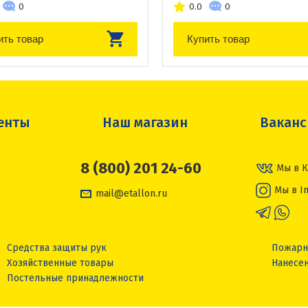
0
0.0
0
ить товар
Купить товар
енты
Наш магазин
Вакан
8 (800) 201 24-60
Мы в К
Мы в I
mail@etallon.ru
Средства защиты рук
Пожарн
Хозяйственные товары
Нанесен
Постельные принадлежности