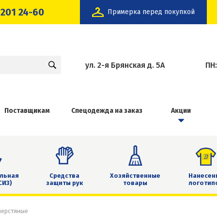
 201 24-60
Примерка перед покупкой
ул. 2-я Брянская д. 5А
ПН
Поставщикам
Спецодежда на заказ
Акции
льная
Средства
Хозяйственные
Нанесен
СИЗ)
защиты рук
товары
логотип
шерстяные