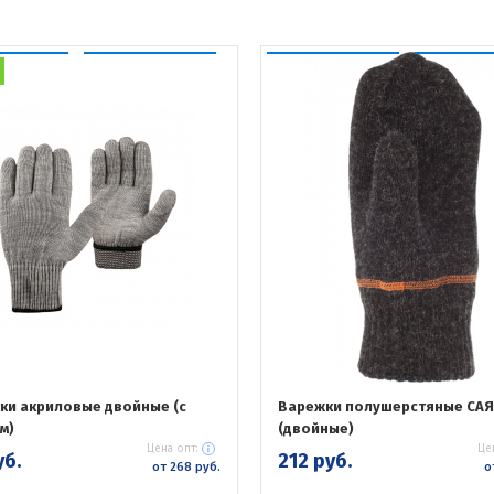
ки акриловые двойные (с
Варежки полушерстяные СА
м)
(двойные)
Цена опт:
Це
уб.
212 руб.
от 268 руб.
о