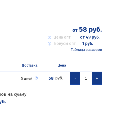
58 руб.
от
Цена опт:
от 49 руб.
Бонусы опт:
1 руб.
Таблица размеров
Доставка
Цена
58
руб.
-
+
5 дней
ров на сумму
уб.