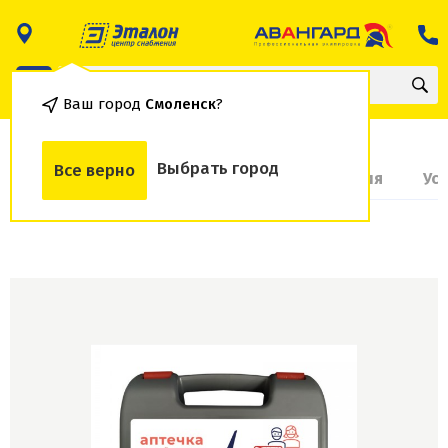
Ваш город
Смоленск
?
Выбрать город
Все верно
О товаре
Доставка и оплата
Гарантия
Ус