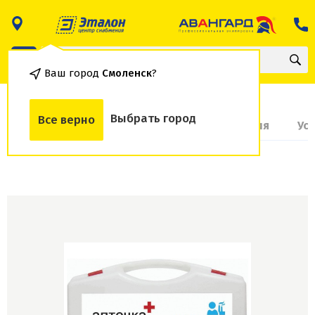
Ваш город
Смоленск
?
Выбрать город
Все верно
О товаре
Доставка и оплата
Гарантия
Ус