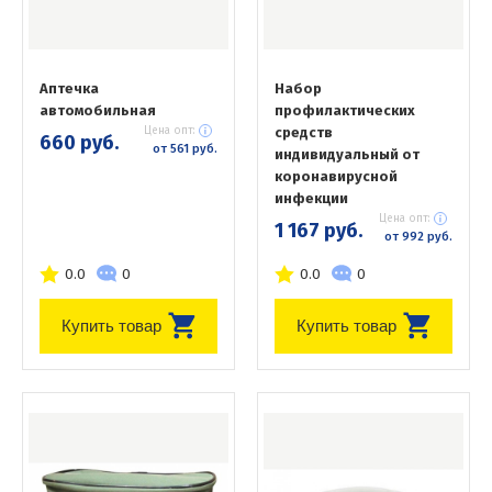
Аптечка
Набор
автомобильная
профилактических
Цена опт:
средств
660 руб.
от 561 руб.
индивидуальный от
коронавирусной
инфекции
Цена опт:
1 167 руб.
от 992 руб.
0.0
0
0.0
0
Купить товар
Купить товар