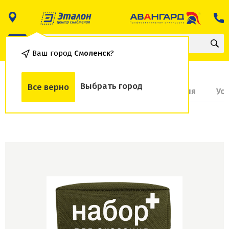
Ваш город
Смоленск
?
Выбрать город
Все верно
О товаре
Доставка и оплата
Гарантия
Ус