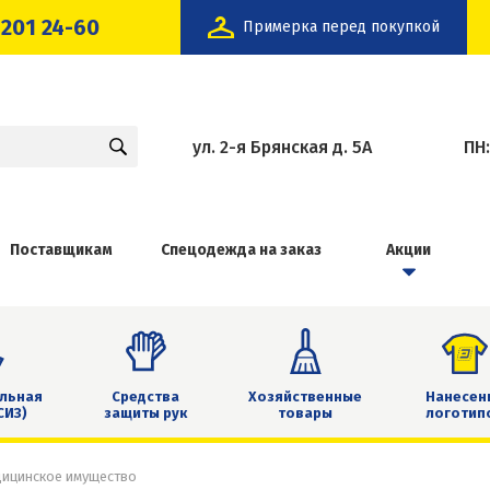
 201 24-60
Примерка перед покупкой
ул. 2-я Брянская д. 5А
ПН
Поставщикам
Спецодежда на заказ
Акции
льная
Средства
Хозяйственные
Нанесен
СИЗ)
защиты рук
товары
логотип
дицинское имущество