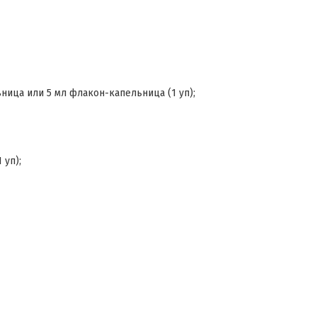
ица или 5 мл флакон-капельница (1 уп);
 уп);