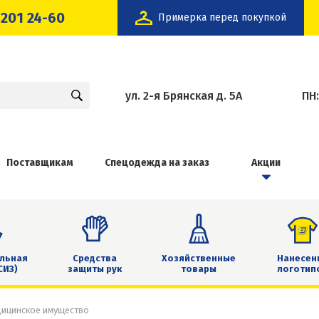
 201 24-60
Примерка перед покупкой
ул. 2-я Брянская д. 5А
ПН
Поставщикам
Спецодежда на заказ
Акции
льная
Средства
Хозяйственные
Нанесен
СИЗ)
защиты рук
товары
логотип
дицинское имущество