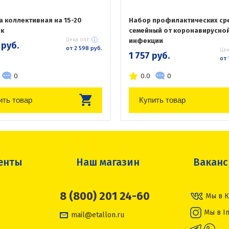
а коллективная на 15-20
Набор профилактических ср
к
семейный от коронавирусно
Цена опт:
инфекции
 руб.
от 2 598 руб.
Цен
1 757 руб.
от 
0
0.0
0
ить товар
Купить товар
енты
Наш магазин
Вакан
8 (800) 201 24-60
Мы в К
Мы в I
mail@etallon.ru