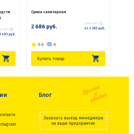
едств
Сумка санитарная
й
Цена опт:
2 686 руб.
от 2 283 руб.
а опт:
1 493 руб.
0.0
0
Купить товар
сии
Блог
онтакте
Заказать выезд менеджера
на ваше предприятие
nstagram