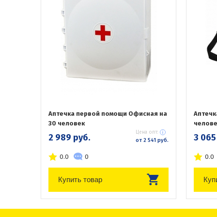
Аптечка первой помощи Офисная на
Аптечк
30 человек
челове
Цена опт:
2 989 руб.
3 065
от 2 541 руб.
0.0
0
0.0
Купить товар
Куп