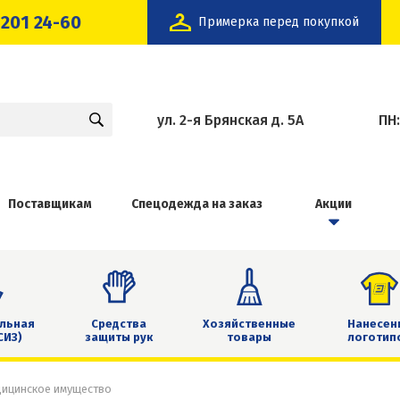
 201 24-60
Примерка перед покупкой
ул. 2-я Брянская д. 5А
ПН
Поставщикам
Спецодежда на заказ
Акции
льная
Средства
Хозяйственные
Нанесен
СИЗ)
защиты рук
товары
логотип
дицинское имущество