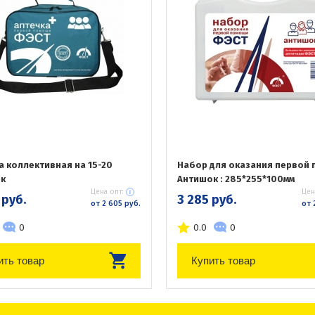
а коллективная на 15-20
Набор для оказания первой
к
Антишок : 285*255*100мм
Цена опт:
Цен
 руб.
3 285 руб.
от 2 605 руб.
от 
0
0.0
0
ить товар
Купить товар