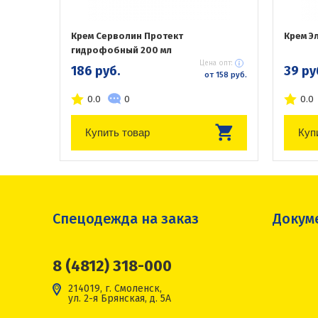
Крем Серволин Протект
Крем Э
гидрофобный 200 мл
Цена опт:
186 руб.
39 ру
от 158 руб.
0.0
0
0.0
Купить товар
Куп
Спецодежда на заказ
Докум
8 (4812) 318-000
214019, г. Смоленск,
ул. 2-я Брянская, д. 5А