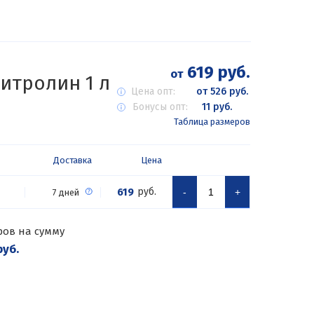
619 руб.
от
итролин 1 л
Цена опт:
от 526 руб.
Бонусы опт:
11 руб.
Таблица размеров
Доставка
Цена
619
руб.
-
+
7 дней
ров на сумму
руб.