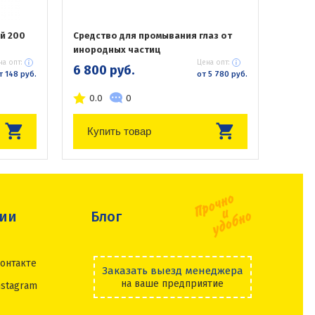
й 200
Средство для промывания глаз от
инородных частиц
на опт:
Цена опт:
6 800 руб.
т 148 руб.
от 5 780 руб.
0.0
0
Купить товар
сии
Блог
онтакте
Заказать выезд менеджера
на ваше предприятие
nstagram