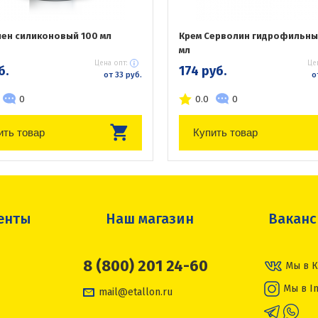
лен силиконовый 100 мл
Крем Серволин гидрофильны
мл
Цена опт:
Це
б.
174 руб.
от 33 руб.
о
0
0.0
0
ить товар
Купить товар
енты
Наш магазин
Вакан
8 (800) 201 24-60
Мы в К
Мы в I
mail@etallon.ru