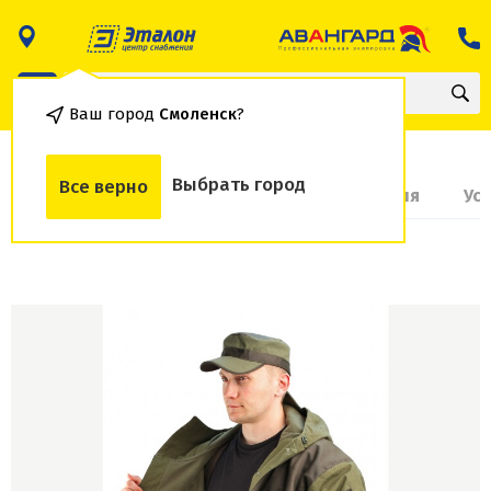
Ваш город
Смоленск
?
Выбрать город
Все верно
О товаре
Доставка и оплата
Гарантия
Ус