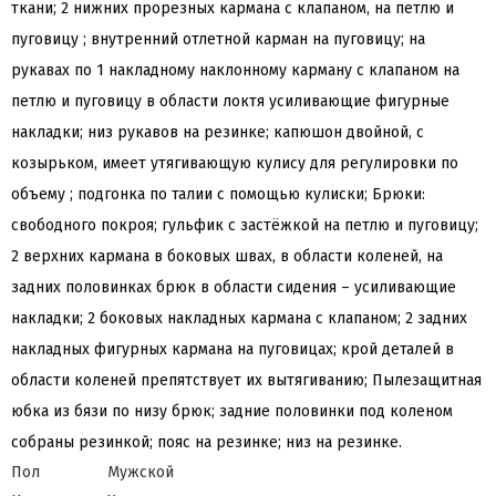
ткани; 2 нижних прорезных кармана с клапаном, на петлю и
пуговицу ; внутренний отлетной карман на пуговицу; на
рукавах по 1 накладному наклонному карману с клапаном на
петлю и пуговицу в области локтя усиливающие фигурные
накладки; низ рукавов на резинке; капюшон двойной, с
козырьком, имеет утягивающую кулису для регулировки по
объему ; подгонка по талии с помощью кулиски; Брюки:
свободного покроя; гульфик с застёжкой на петлю и пуговицу;
2 верхних кармана в боковых швах, в области коленей, на
задних половинках брюк в области сидения – усиливающие
накладки; 2 боковых накладных кармана с клапаном; 2 задних
накладных фигурных кармана на пуговицах; крой деталей в
области коленей препятствует их вытягиванию; Пылезащитная
юбка из бязи по низу брюк; задние половинки под коленом
собраны резинкой; пояс на резинке; низ на резинке.
Пол
Мужской