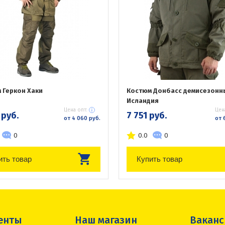
 Геркон Хаки
Костюм Донбасс демисезонн
Исландия
Цена опт:
Цен
 руб.
7 751 руб.
от 4 060 руб.
от 
0
0.0
0
ить товар
Купить товар
енты
Наш магазин
Вакан