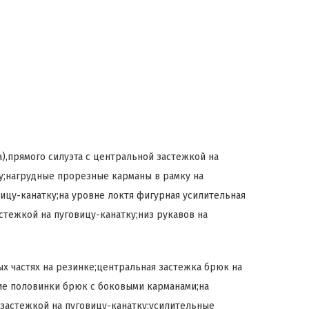
),прямого силуэта с центральной застежкой на
у;нагрудные прорезные карманы в рамку на
ицу-канатку;на уровне локтя фигурная усилительная
стежкой на пуговицу-канатку;низ рукавов на
ых частях на резинке;центральная застежка брюк на
ие половинки брюк с боковыми карманами;на
застежкой на пуговицу-канатку;усилительные