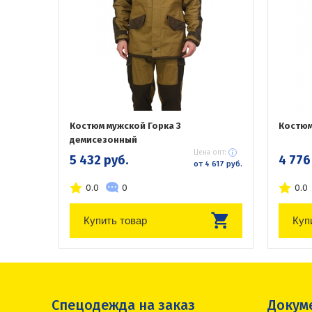
Костюм мужской Горка 3
Костюм
демисезонный
Цена опт:
5 432 руб.
4 776
от 4 617 руб.
0.0
0
0.0
Купить товар
Куп
Спецодежда на заказ
Докум