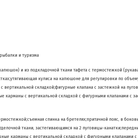
 рыбалки и туризма
,капюшон) и из подкладочной ткани тафета с термостежкой (рукава
тках;утягивающая кулиса на капюшоне для регулировки по объем
с вертикальной складкой;фигурные клапана с застежкой на пугов
ые карманы с вертикальной складкой с фигурными клапанами с за
ермостежкой;съемная спинка на бретелях;притачной пояс, в боков
делочной ткани, застегивающимся на 2 пуговицы-канатки;передн
ные карманы с вертикальной складкой с фигурными клапанами с 