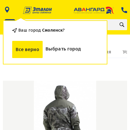
Ваш город
Смоленск
?
Выбрать город
Все верно
О товаре
Доставка и оплата
Гарантия
Ус