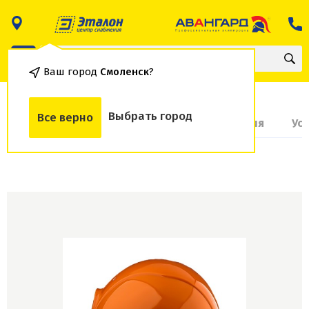
Ваш город
Смоленск
?
Выбрать город
Все верно
О товаре
Доставка и оплата
Гарантия
Ус