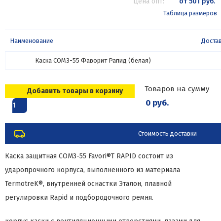
Цена опт:
от 501 руб.
Таблица размеров
Наименование
Доста
Каска СОМЗ-55 Фаворит Рапид (белая)
Товаров на сумму
Добавить товары в корзину
0 руб.
1
Стоимость доставки
Каска защитная СОМЗ-55 Favori®T RAPID состоит из
ударопрочного корпуса, выполненного из материала
TermotreK®, внутренней оснастки Эталон, плавной
регулировки Rapid и подбородочного ремня.