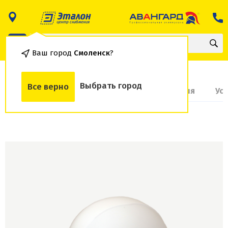
Ваш город
Смоленск
?
Выбрать город
Все верно
О товаре
Доставка и оплата
Гарантия
Ус