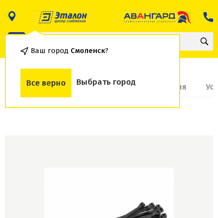
Ваш город
Смоленск
?
Выбрать город
Все верно
О товаре
Доставка и оплата
Гарантия
Ус