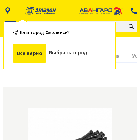
Ваш город
Смоленск
?
Выбрать город
Все верно
О товаре
Доставка и оплата
Гарантия
Ус