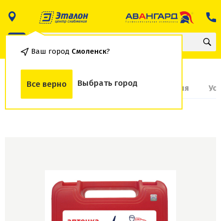
Ваш город
Смоленск
?
Выбрать город
Все верно
О товаре
Доставка и оплата
Гарантия
Ус