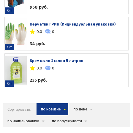
958 руб.
Хит
Перчатки ГРИН (Индивидуальная упаковка)
0.0
0
34 руб.
Хит
Крем мыло Эталон 5 литров
0.0
0
235 руб.
Хит
Сортировать:
по новизне
по цене
по наименованию
по популярности