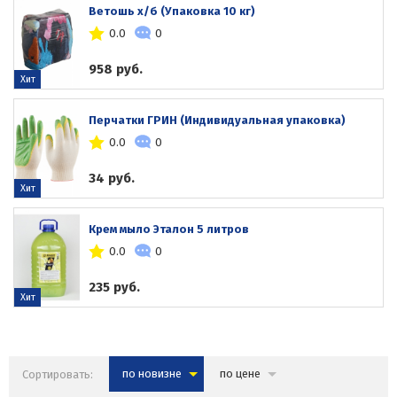
Ветошь х/б (Упаковка 10 кг)
0.0
0
958 руб.
Хит
Перчатки ГРИН (Индивидуальная упаковка)
0.0
0
34 руб.
Хит
Крем мыло Эталон 5 литров
0.0
0
235 руб.
Хит
Сортировать:
по новизне
по цене